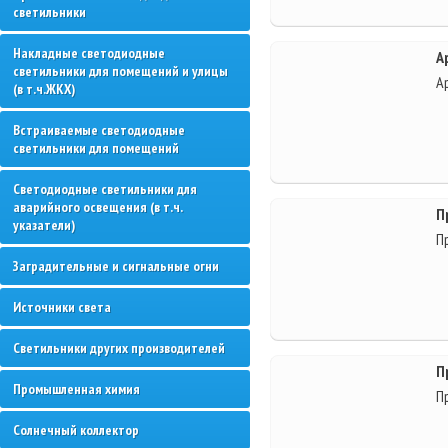
светильники
Накладные светодиодные
А
светильники для помещений и улицы
А
(в т.ч.ЖКХ)
Встраиваемые cветодиодные
светильники для помещений
Светодиодные светильники для
аварийного освещения (в т.ч.
П
указатели)
П
Заградительные и сигнальные огни
Источники света
Светильники других производителей
П
Промышленная химия
П
Солнечный коллектор