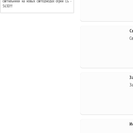
светильники на новых светодиодах серии LG -
5630!!!
С
С
З
З
И